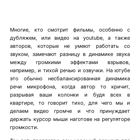
Многие
,
кто
смотрит
фильмы
,
особенно
с
дубляжем,
или
видео
на
youtube
, а также
авторов
,
которые
не
умеют
работать
со
звуком,
замечают
разницу
в
динамике
звука
между
громкими
эффектами
взрывов
,
например
,
и
тихой
речью
и
озвучки
.
На
ютyбе
это
обычно
несбалансированная
динамика
речи
микрофона
,
когда
автор
то
кричит
,
разрывая
ваши
колонки
и
будя
всех
в
квартире
,
то
говорит
тихо
,
для
чего
мы
и
делаем
видео
громче
и
что
принуждает
держать
курсор
мыши
наготове
на
регуляторе
громкости
.