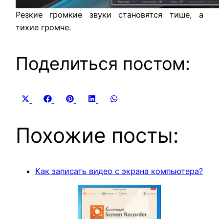
Резкие
громкие
звуки становятся тише, а
тихие громче.
Поделиться постом:
Share
Share
Share
Share
Share
X
Facebook
Pinterest
LinkedIn
WhatsApp
on
on
on
on
on
(Twitter)
Похожие посты:
Как записать видео с экрана компьютера?