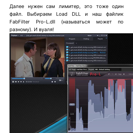
Далее
нужен
сам
лимитер
,
это
тоже
один
файл
.
Выбираем
Load
DLL
и
наш
файлик
FabFilter
Pro-
L.dll (
называться
может
по
разному
).
И
вуаля
!