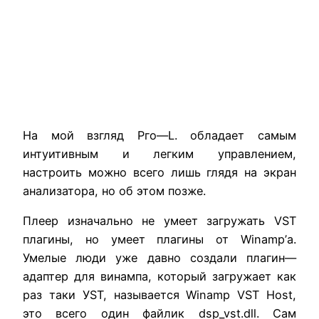
На
мой
взгляд
Рго
—
L
.
обладает
самым
интуитивным
и
легким
управлением
,
настроить
можно
всего
лишь
глядя
на
экран
анализатора
,
но об
этом
позже
.
Плеер
изначально
не
умеет
загружать
VST
плагины
,
но
умеет
плагины
от
Winamp’а.
Умелые
люди
уже
давно
создали
плагин
—
адаптер
для
винампа
,
который
загружает
как
раз
таки
У
S
Т
,
называется
Winamp
VS
Т
Host
,
это
всего
один
файлик
dsp
_
vst
.
dll
.
Сам