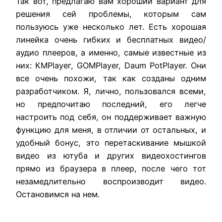
Так
вот
,
предлагаю
вам
хороший
вариант
для
решения
сей
проблемы
,
которым
сам
пользуюсь
уже
несколько
лет
.
Есть
хорошая
линейка
очень
гибких
и
бесплатных
видео
/
аудио
плееров
,
а
именно
,
самые
известные
из
них
:
КМРlауег
,
GOMPlayer
,
Daum
PotPlayer
.
Они
все
очень
похожи
,
так
как
созданы
одним
разработчиком
.
Я
,
лично
,
пользовался
всеми
,
но
предпочитаю
последний
,
его
легче
настроить
под
себя
,
он
поддерживает
важную
функцию
для
меня
,
в
отличии
от
остальных
,
и
удобный
бонус
,
это
перетаскивание
мышкой
видео
из
ютyба и
других
видеохостингов
прямо
из
браузера
в
плеер
,
после
чего
тот
незамедлительно
воспроизводит
видео
.
Остановимся
на
нем
.