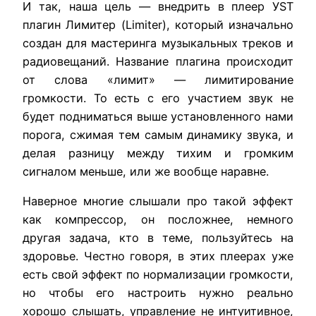
И
так
,
наша
цель
—
внедрить
в
плеер
У
S
Т
плагин
Лимитер
(
Limiter
),
который
изначально
создан
для
мастеринга
музыкальных
треков
и
радиовещаний.
Название
плагина
происходит
от
слова
«
лимит
» —
лимитирование
громкости
.
То
есть
с
его
участием
звук
не
будет
подниматься
выше
установленного
нами
порога
,
сжимая
тем
самым
динамику
звука
,
и
делая
разницу
между
тихим
и
громким
сигналом
меньше
,
или
же
вообще
наравне
.
Наверное
многие
слышали
про
такой
эффект
как
компрессор
,
он
посложнее
,
немного
другая
задача
,
кто
в
теме
,
пользуйтесь
на
здоровье
.
Честно
говоря
,
в
этих
плеерах
уже
есть
свой
эффект
по
нормализации
громкости
,
но
чтобы
его
настроить
нужно
реально
хорошо
слышать
,
управление
не
интуитивное
,