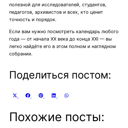
полезной для исследователей, студентов,
педагогов, архивистов и всех, кто ценит
точность и порядок.
Если вам нужно посмотреть календарь любого
года — от начала XX века до конца XXI — вы
легко найдёте его в этом полном и наглядном
собрании.
Поделиться постом:
Share
Share
Share
Share
Share
X
Facebook
Pinterest
LinkedIn
WhatsApp
on
on
on
on
on
(Twitter)
Похожие посты: