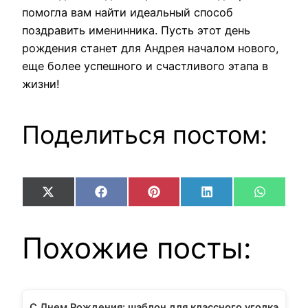
помогла вам найти идеальный способ
поздравить именинника. Пусть этот день
рождения станет для Андрея началом нового,
еще более успешного и счастливого этапа в
жизни!
Поделиться постом:
Share
Share
Share
Share
Share
X
Facebook
Pinterest
LinkedIn
WhatsA
on
on
on
on
on
(Twitter)
Похожие посты:
С Днем Рождения: шаблон для классного уголка