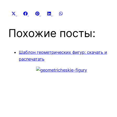
Share
Share
Share
Share
Share
X
Facebook
Pinterest
LinkedIn
WhatsApp
on
on
on
on
on
(Twitter)
Похожие посты:
Шаблон геометрических фигур: скачать и
распечатать