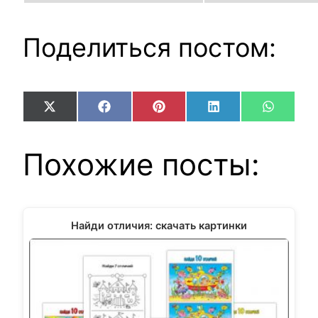
Поделиться постом:
Share
Share
Share
Share
Share
X
Facebook
Pinterest
LinkedIn
WhatsA
on
on
on
on
on
(Twitter)
Похожие посты:
Найди отличия: скачать картинки