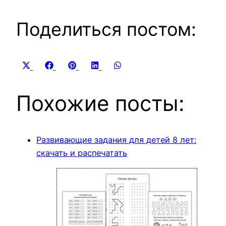
Поделиться постом:
Share
Share
Share
Share
Share
X
Facebook
Pinterest
LinkedIn
WhatsApp
on
on
on
on
on
(Twitter)
Похожие посты:
Развивающие задания для детей 8 лет:
скачать и распечатать