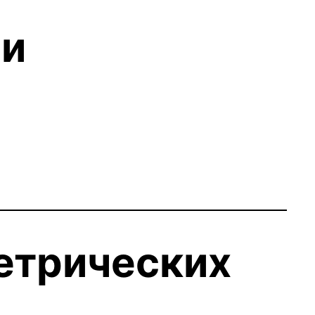
ии
етрических