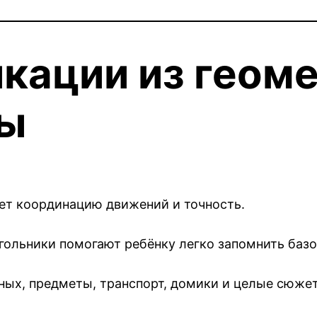
кации из геом
ны
ет координацию движений и точность.
угольники помогают ребёнку легко запомнить баз
ных, предметы, транспорт, домики и целые сюже