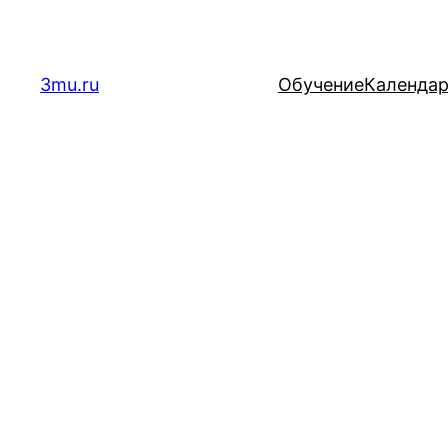
Перейти
к
содержимому
3mu.ru
Обучение
Календа