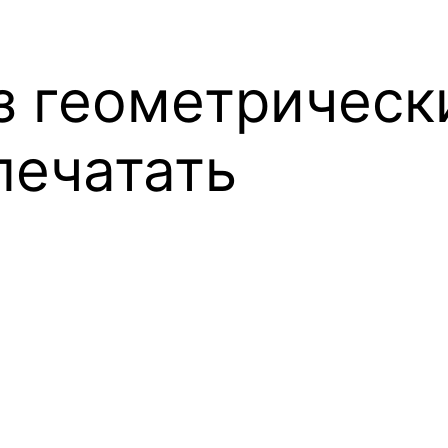
з геометрически
печатать