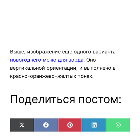
Выше, изображение еще одного варианта
новогоднего меню для ворда
. Оно
вертикальной ориентации, и выполнено в
красно-оранжево-желтых тонах.
Поделиться постом:
Share
Share
Share
Share
Share
X
Facebook
Pinterest
LinkedIn
WhatsA
on
on
on
on
on
(Twitter)