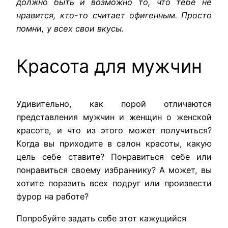
должно быть и возможно то, что тебе не
нравится, кто-то считает офигенным. Просто
помни, у всех свои вкусы.
Красота для мужчин
Удивительно, как порой отличаются
представления мужчин и женщин о женской
красоте, и что из этого может получиться?
Когда вы приходите в салон красоты, какую
цель себе ставите? Понравиться себе или
понравиться своему избраннику? А может, вы
хотите поразить всех подруг или произвести
фурор на работе?
Попробуйте задать себе этот кажущийся