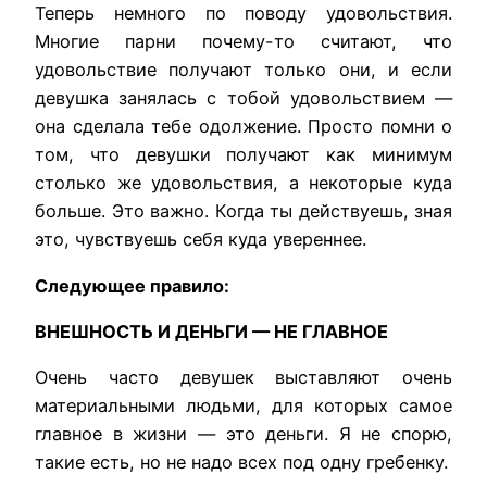
Теперь немного по поводу удовольствия.
Многие парни почему-то считают, что
удовольствие получают только они, и если
девушка занялась с тобой удовольствием —
она сделала тебе одолжение. Просто помни о
том, что девушки получают как минимум
столько же удовольствия, а некоторые куда
больше. Это важно. Когда ты действуешь, зная
это, чувствуешь себя куда увереннее.
Следующее правило:
ВНЕШНОСТЬ И ДЕНЬГИ — НЕ ГЛАВНОЕ
Очень часто девушек выставляют очень
материальными людьми, для которых самое
главное в жизни — это деньги. Я не спорю,
такие есть, но не надо всех под одну гребенку.