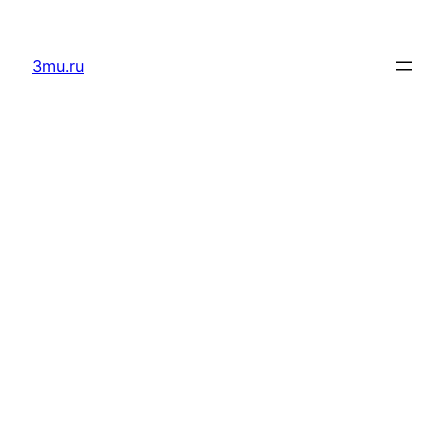
Перейти
к
3mu.ru
содержимому