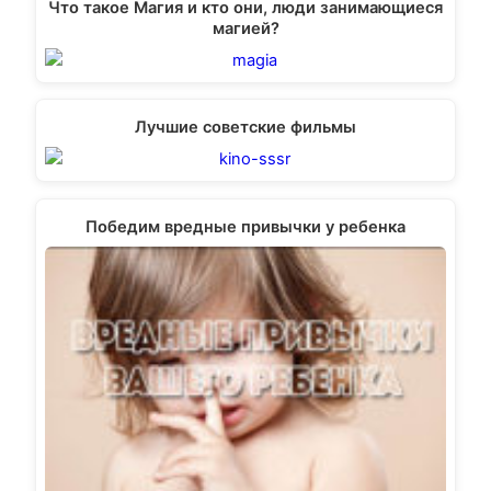
Что такое Магия и кто они, люди занимающиеся
магией?
Лучшие советские фильмы
Победим вредные привычки у ребенка