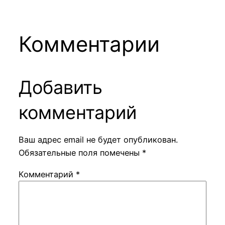
Комментарии
Добавить
комментарий
Ваш адрес email не будет опубликован.
Обязательные поля помечены
*
Комментарий
*