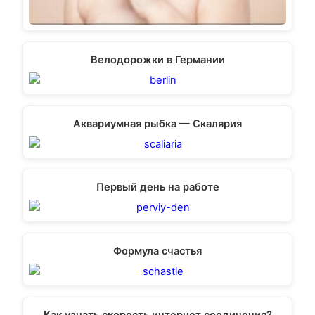
Велодорожки в Германии
Аквариумная рыбка — Скалярия
Первый день на работе
Формула счастья
Как узнать скорость интернет соединения?