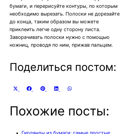
бумаги, и перерисуйте контуры, по которым
необходимо вырезать. Полоски не дорезайте
до конца, таким образом вы можете
приклеить легче одну сторону листа.
Заворачивать полоски нужно с помощью
ножниц, проводя по ним, прижав пальцем.
Поделиться постом:
Share
Share
Share
Share
Share
X
Facebook
Pinterest
LinkedIn
WhatsApp
on
on
on
on
on
(Twitter)
Похожие посты:
Гирлянды из бумаги: самые простые