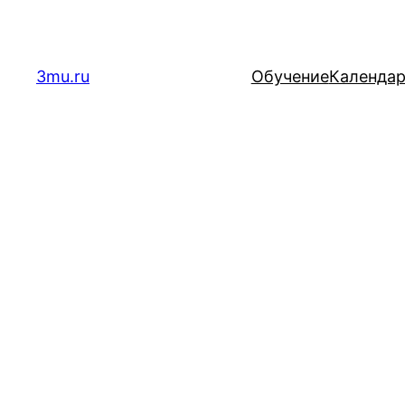
Перейти
к
содержимому
3mu.ru
Обучение
Календа