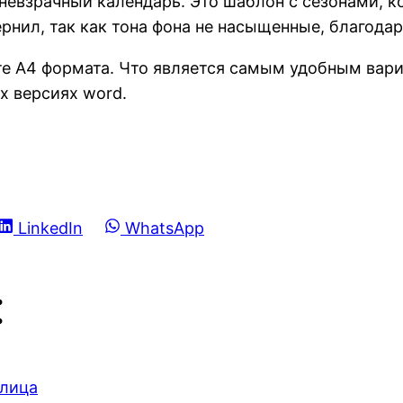
 невзрачный календарь. Это шаблон с сезонами, 
чернил, так как тона фона не насыщенные, благод
е А4 формата. Что является самым удобным вари
х версиях word.
Share
Share
LinkedIn
WhatsApp
on
on
:
блица