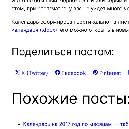
И это не обычный, черно-белый или серый и
этом, при распечатке, у вас не уйдет много 
Календарь сформирован вертикально на лист
календаря (.docx)
, его можно открыть в новы
Поделиться постом:
Share
Share
Share
X (Twitter)
Facebook
Pinterest
on
on
on
Похожие посты
Календарь на 2017 год по месяцам — та