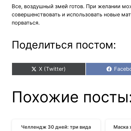
Все, воздушный змей готов. При желании мож
совершенствовать и использовать новые мате
порваться.
Поделиться постом:
Share
Share
X (Twitter)
Faceb
on
on
Похожие посты
Челлендж 30 дней: три вида
Маска 