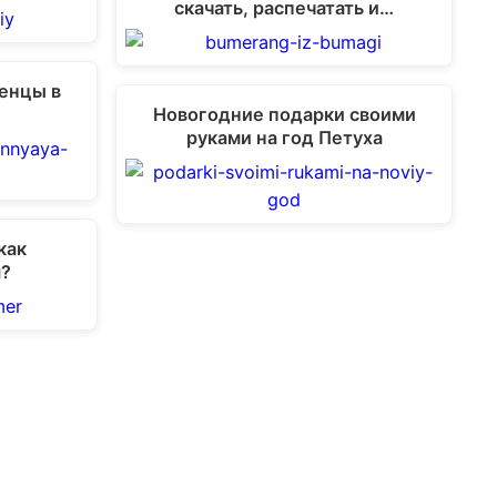
скачать, распечатать и…
тенцы в
Новогодние подарки своими
руками на год Петуха
как
я?