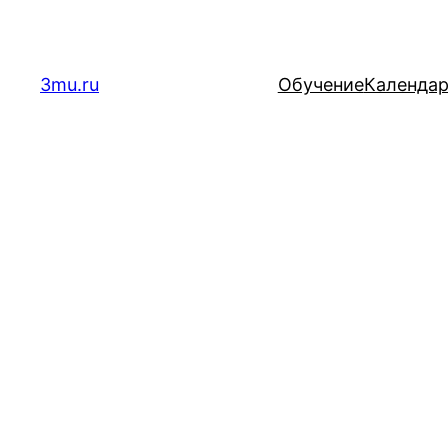
Перейти
к
содержимому
3mu.ru
Обучение
Календа