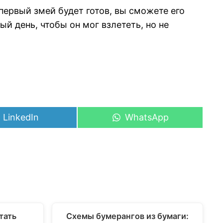
первый змей будет готов, вы сможете его
й день, чтобы он мог взлететь, но не
Share
Share
LinkedIn
WhatsApp
on
on
тать
Схемы бумерангов из бумаги: