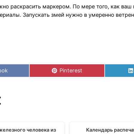
но раскрасить маркером. По мере того, как ваш 
риалы. Запускать змей нужно в умеренно ветрены
Share
ook
Pinterest
on
:
железного человека из
Календарь распеча