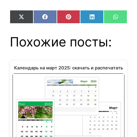
Share
Share
Share
Share
Share
X
Facebook
Pinterest
LinkedIn
WhatsA
on
on
on
on
on
(Twitter)
Похожие посты:
Календарь на март 2025: скачать и распечатать