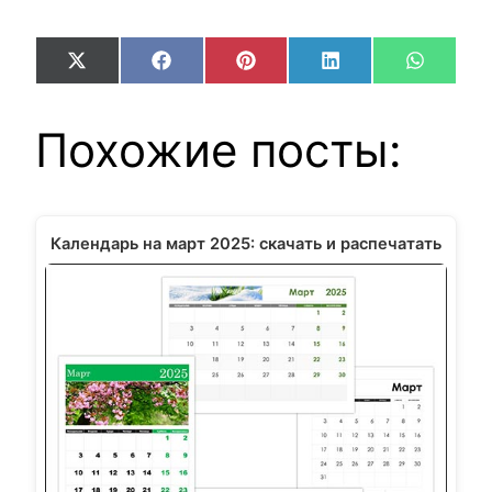
Share
Share
Share
Share
Share
X
Facebook
Pinterest
LinkedIn
WhatsA
on
on
on
on
on
(Twitter)
Похожие посты:
Календарь на март 2025: скачать и распечатать