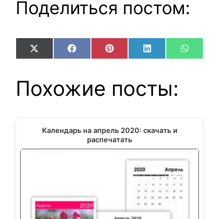
Поделиться постом:
Share
Share
Share
Share
Share
X
Facebook
Pinterest
LinkedIn
WhatsA
on
on
on
on
on
(Twitter)
Похожие посты:
Календарь на апрель 2020: скачать и
распечатать