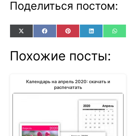
Поделиться постом:
Share
Share
Share
Share
Share
X
Facebook
Pinterest
LinkedIn
WhatsA
on
on
on
on
on
(Twitter)
Похожие посты:
Календарь на апрель 2020: скачать и
распечатать