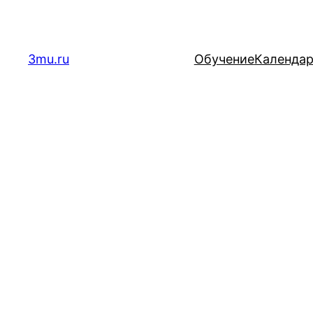
Перейти
к
содержимому
3mu.ru
Обучение
Календа