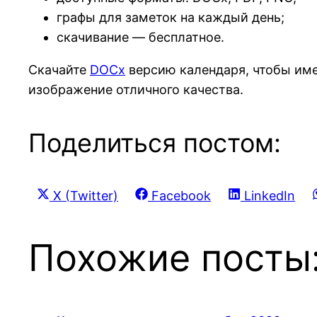
графы для заметок на каждый день;
скачивание — бесплатное.
Скачайте
DOCx
версию календаря, чтобы име
изображение отличного качества.
Поделиться постом:
Share
Share
Share
X (Twitter)
Facebook
LinkedIn
on
on
on
Похожие посты