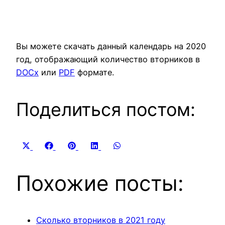
Вы можете скачать данный календарь на 2020
год, отображающий количество вторников в
DOCx
или
PDF
формате.
Поделиться постом:
Share
Share
Share
Share
Share
X
Facebook
Pinterest
LinkedIn
WhatsApp
on
on
on
on
on
(Twitter)
Похожие посты:
Сколько вторников в 2021 году