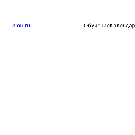
Перейти
к
содержимому
3mu.ru
Обучение
Календа