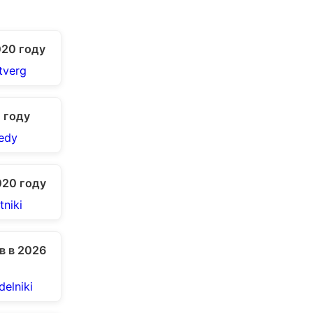
020 году
 году
020 году
в в 2026