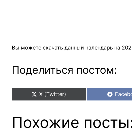
Вы можете скачать данный календарь на 20
Поделиться постом:
Share
Share
X (Twitter)
Faceb
on
on
Похожие посты