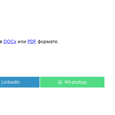
 в
DOCx
или
PDF
формате.
Share
Share
LinkedIn
WhatsApp
on
on