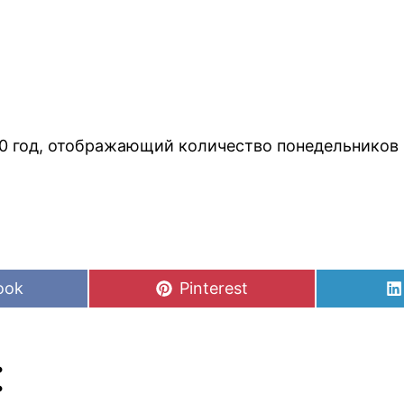
20 год, отображающий количество понедельников
Share
ook
Pinterest
on
: