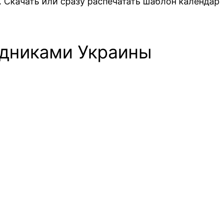
 Скачать или сразу распечатать шаблон календар
здниками Украины