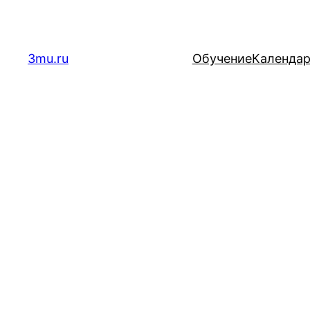
Перейти
к
содержимому
3mu.ru
Обучение
Календа