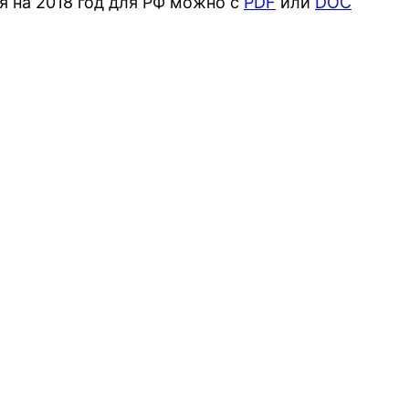
я на 2018 год для РФ можно с
PDF
или
DOC