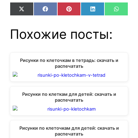
Share
Share
Share
Share
Share
X
Facebook
Pinterest
LinkedIn
WhatsA
on
on
on
on
on
(Twitter)
Похожие посты:
Рисунки по клеточкам в тетрадь: скачать и
распечатать
Рисунки по клеткам для детей: скачать и
распечатать
Рисунки по клеточкам для детей: скачать и
распечатать