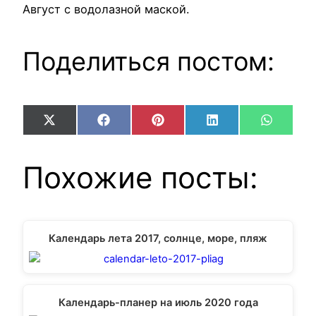
Август с водолазной маской.
Поделиться постом:
Share
Share
Share
Share
Share
X
Facebook
Pinterest
LinkedIn
WhatsA
on
on
on
on
on
(Twitter)
Похожие посты:
Календарь лета 2017, солнце, море, пляж
Календарь-планер на июль 2020 года