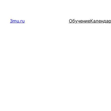
Перейти
к
содержимому
3mu.ru
Обучение
Календа