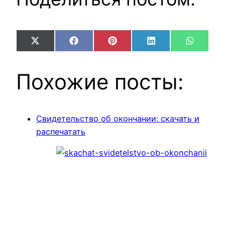
Share
Share
Share
Share
Share
X
Facebook
Pinterest
LinkedIn
WhatsA
on
on
on
on
on
(Twitter)
Похожие посты:
Свидетельство об окончании: скачать и
распечатать