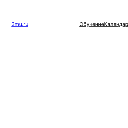
Перейти
к
содержимому
3mu.ru
Обучение
Календа