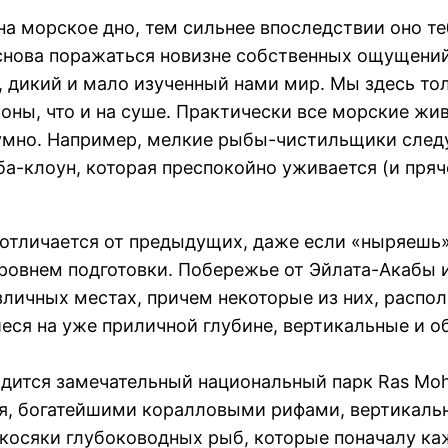
на морское дно, тем сильнее впоследствии оно те
снова поражаться новизне собственных ощущений.
 дикий и мало изученный нами мир. Мы здесь тол
аконы, что и на суше. Практически все морские ж
здумно. Например, мелкие рыбы-чистильщики сле
ба-клоун, которая преспокойно уживается (и пряч
 отличается от предыдущих, даже если «ныряешь»
овнем подготовки. Побережье от Эйлата-Акабы и
зличных местах, причем некоторые из них, распо
еся на уже приличной глубине, вертикальные и 
одится замечательный национальный парк Ras Mo
ия, богатейшими коралловыми рифами, вертикал
 косяки глубоководных рыб, которые поначалу ка