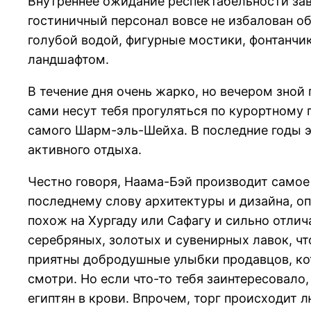
Внутреннее ожидание респектабельности зав
гостиничный персонал вовсе не избалован о
голубой водой, фигурные мостики, фонтанчи
ландшафтом.
В течение дня очень жарко, но вечером зной
сами несут тебя прогуляться по курортному 
самого Шарм-эль-Шейха. В последние годы э
активного отдыха.
Честно говоря, Наама-Бэй производит самое
последнему слову архитектуры и дизайна, о
похож на Хургаду или Сафагу и сильно отлич
серебряных, золотых и сувенирных лавок, ч
приятны добродушные улыбки продавцов, кот
смотри. Но если что-то тебя заинтересовало
египтян в крови. Впрочем, торг происходит 