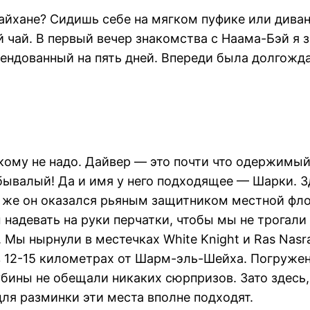
айхане? Сидишь себе на мягком пуфике или диван
чай. В первый вечер знакомства с Наама-Бэй я з
ендованный на пять дней. Впереди была долгожда
икому не надо. Дайвер — это почти что одержимый
 бывалый! Да и имя у него подходящее — Шарки. 
у же он оказался рьяным защитником местной фл
 надевать на руки перчатки, чтобы мы не трогали
ы нырнули в местечках White Knight и Ras Nasran
в 12-15 километрах от Шарм-эль-Шейха. Погруже
бины не обещали никаких сюрпризов. Зато здесь,
ля разминки эти места вполне подходят.