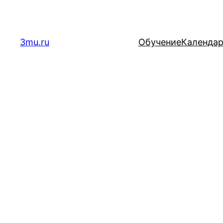
Перейти
к
содержимому
3mu.ru
Обучение
Календа