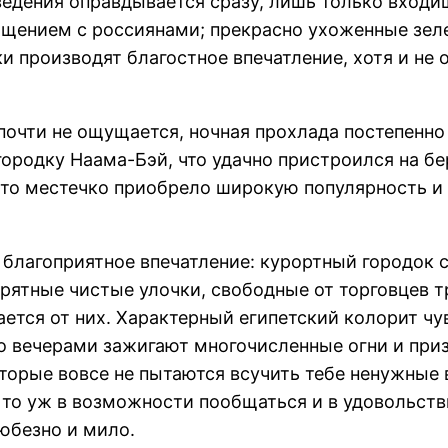
едения оправдывается сразу, лишь только входи
бщением с россиянами; прекрасно ухоженные зел
ки производят благостное впечатление, хотя и 
 почти не ощущается, ночная прохлада постепенно 
городку Наама-Бэй, что удачно пристроился на б
то местечко приобрело широкую популярность и 
 благоприятное впечатление: курортный городок
прятные чистые улочки, свободные от торговцев 
ается от них. Характерный египетский колорит чу
то вечерами зажигают многочисленные огни и при
орые вовсе не пытаются всучить тебе ненужные 
, то уж в возможности пообщаться и в удовольстви
любезно и мило.