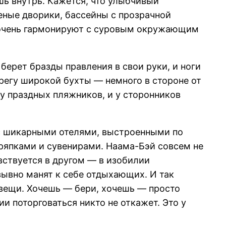
шь внутрь. Кажется, что улыбчивый
еные дворики, бассейны с прозрачной
не очень гармонируют с суровым окружающим
берет бразды правления в свои руки, и ноги
ерегу широкой бухты — немного в стороне от
у праздных пляжников, и у сторонников
 с шикарными отелями, выстроенными по
тряпками и сувенирами. Наама-Бэй совсем не
вствуется в другом — в изобилии
зывно манят к себе отдыхающих. И так
вещи. Хочешь — бери, хочешь — просто
и поторговаться никто не откажет. Это у