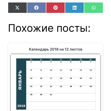
Share
Share
Share
Share
Share
X
Facebook
Pinterest
LinkedIn
WhatsA
on
on
on
on
on
(Twitter)
Похожие посты:
Календарь 2018 на 12 листов