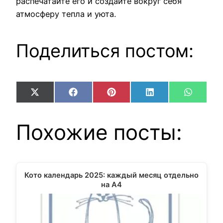
распечатайте его и создайте вокруг себя
атмосферу тепла и уюта.
Поделиться постом:
Share
Share
Share
Share
Share
X
Facebook
Pinterest
LinkedIn
WhatsA
on
on
on
on
on
(Twitter)
Похожие посты:
Кото календарь 2025: каждый месяц отдельно
на А4