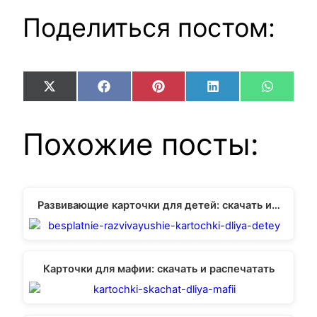
Поделиться постом:
Share
Share
Share
Share
Share
X
Facebook
Pinterest
LinkedIn
WhatsA
on
on
on
on
on
(Twitter)
Похожие посты:
Развивающие карточки для детей: скачать и…
Карточки для мафии: скачать и распечатать