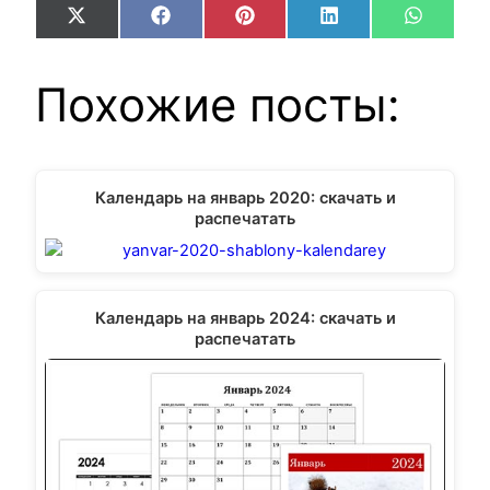
Share
Share
Share
Share
Share
X
Facebook
Pinterest
LinkedIn
WhatsA
on
on
on
on
on
(Twitter)
Похожие посты:
Календарь на январь 2020: скачать и
распечатать
Календарь на январь 2024: скачать и
распечатать