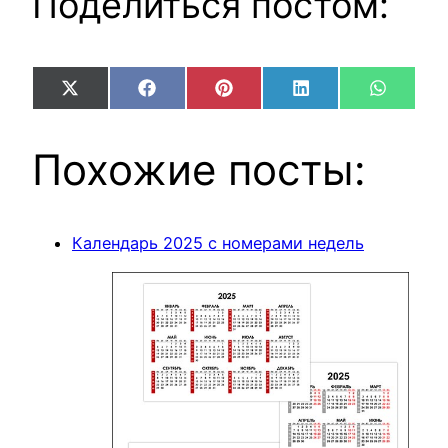
Поделиться постом:
Share
Share
Share
Share
Share
X
Facebook
Pinterest
LinkedIn
WhatsA
on
on
on
on
on
(Twitter)
Похожие посты:
Календарь 2025 с номерами недель