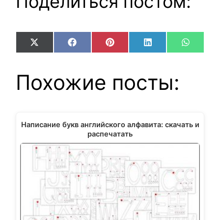
Поделиться постом:
Share
Share
Share
Share
Share
X
Facebook
Pinterest
LinkedIn
WhatsA
on
on
on
on
on
(Twitter)
Похожие посты:
Написание букв английского алфавита: скачать и
распечатать