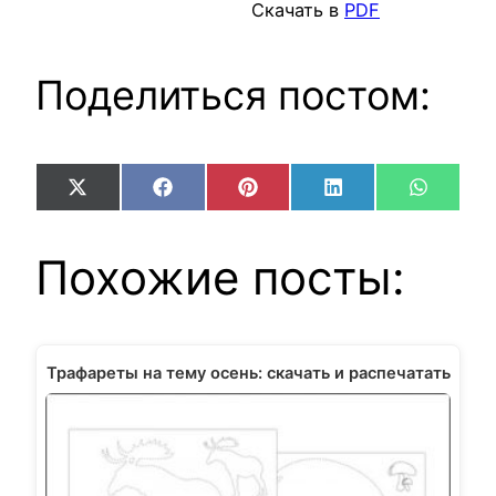
Скачать в
PDF
Поделиться постом:
Share
Share
Share
Share
Share
X
Facebook
Pinterest
LinkedIn
WhatsA
on
on
on
on
on
(Twitter)
Похожие посты:
Трафареты на тему осень: скачать и распечатать