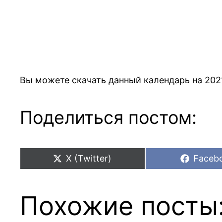
Вы можете скачать данный календарь на 202
Поделиться постом:
Share
Share
X (Twitter)
Faceb
on
on
Похожие посты