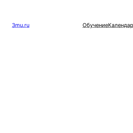
Перейти
к
содержимому
3mu.ru
Обучение
Календа