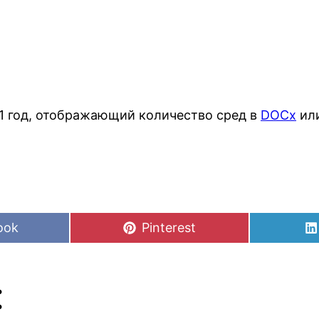
1 год, отображающий количество сред в
DOCx
ил
Share
ook
Pinterest
on
: