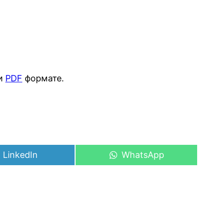
и
PDF
формате.
Share
Share
LinkedIn
WhatsApp
on
on