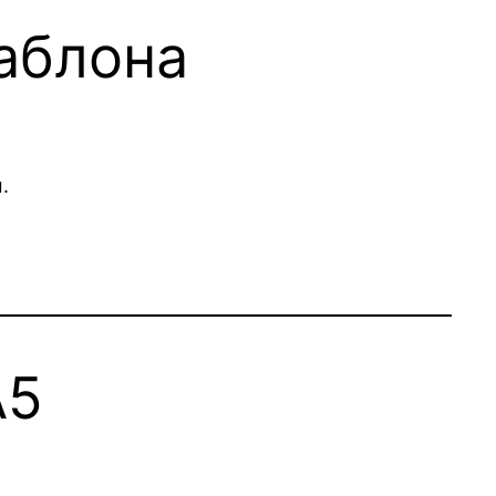
аблона
.
A5