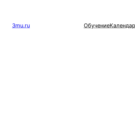
Перейти
к
содержимому
3mu.ru
Обучение
Календа