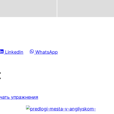
Share
Share
LinkedIn
WhatsApp
on
on
:
ачать упражнения