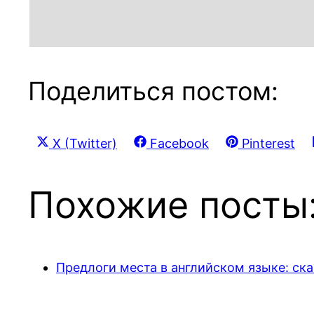
Поделиться постом:
Share
Share
Share
X (Twitter)
Facebook
Pinterest
on
on
on
Похожие посты
Предлоги места в английском языке: ск