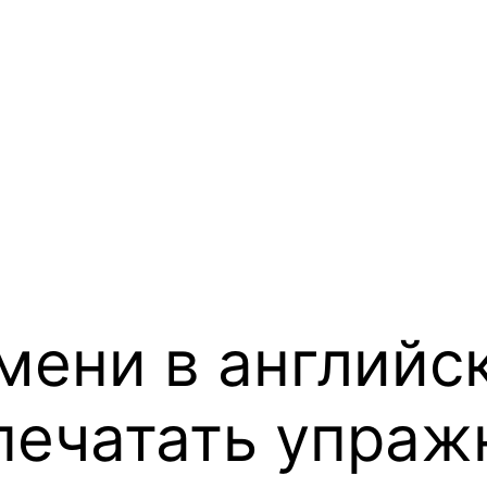
мени в английс
спечатать упраж