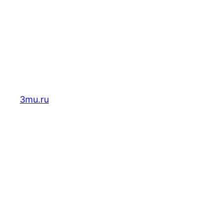
Перейти
к
содержимому
3mu.ru