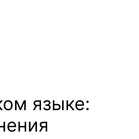
ком языке:
нения