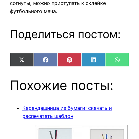
согнуты, можно приступать к склейке
футбольного мяча.
Поделиться постом:
Share
Share
Share
Share
Share
X
Facebook
Pinterest
LinkedIn
WhatsA
on
on
on
on
on
(Twitter)
Похожие посты:
Карандашница из бумаги: скачать и
распечатать шаблон