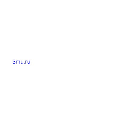
Перейти
к
содержимому
3mu.ru