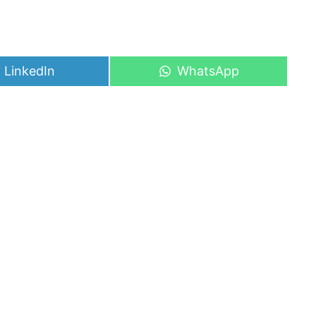
Share
Share
LinkedIn
WhatsApp
on
on