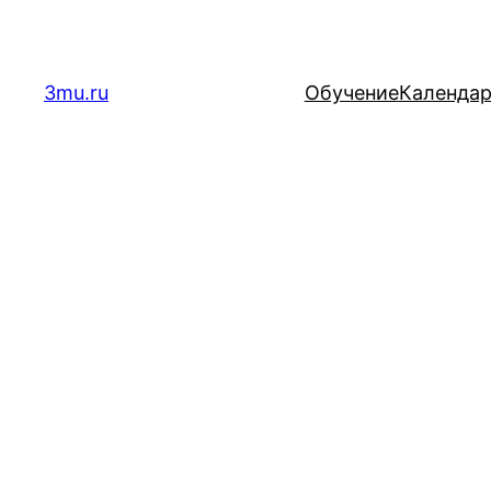
Перейти
к
содержимому
3mu.ru
Обучение
Календа