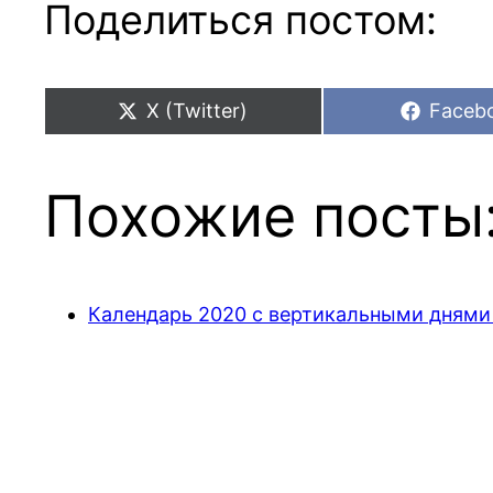
Поделиться постом:
Share
Share
X (Twitter)
Faceb
on
on
Похожие посты
Календарь 2020 с вертикальными днями