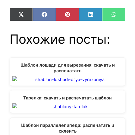
Share
Share
Share
Share
Share
X
Facebook
Pinterest
LinkedIn
WhatsA
on
on
on
on
on
(Twitter)
Похожие посты:
Шаблон лошади для вырезания: скачать и
распечатать
Тарелка: скачать и распечатать шаблон
Шаблон параллелепипеда: распечатать и
склеить