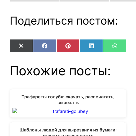
Поделиться постом:
Share
Share
Share
Share
Share
X
Facebook
Pinterest
LinkedIn
WhatsA
on
on
on
on
on
(Twitter)
Похожие посты:
Трафареты голубя: скачать, распечатать,
вырезать
Шаблоны людей для вырезания из бумаги:
скачать и распечатать