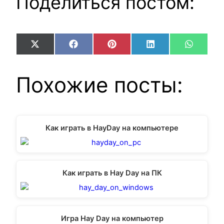
Поделиться постом:
Share
Share
Share
Share
Share
X
Facebook
Pinterest
LinkedIn
WhatsA
on
on
on
on
on
(Twitter)
Похожие посты:
Как играть в HayDay на компьютере
Как играть в Hay Day на ПК
Игра Hay Day на компьютер