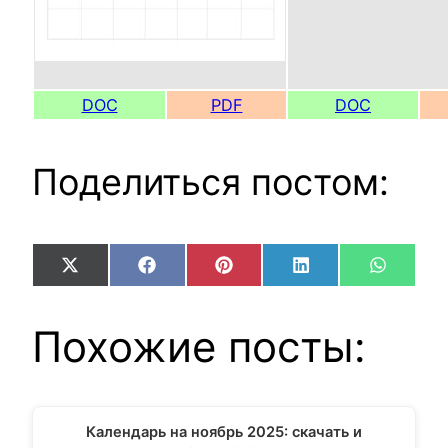
DOC
PDF
DOC
Поделиться постом:
Share
Share
Share
Share
Share
X
Facebook
Pinterest
LinkedIn
WhatsA
on
on
on
on
on
(Twitter)
Похожие посты:
Календарь на ноябрь 2025: скачать и