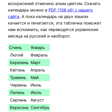
воскресений отмечено алым цветом. Скачать
календарь можно в
PDF (108 кб) с нашего
сайта
. А пока календарь на двух языках
качается и печатается, эта табличка поможет
нам вспомнить, как переводятся украинские
месяца на русский и наоборот.
Січень
Январь
Лютий
Февраль
Березень
Март
Квітень
Апрель
Травень
Май
Червень
Июнь
Липень
Июль
Серпень
Август
Вересень
Сентябрь