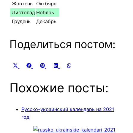
Жовтень
Октбярь
Листопад
Нобярь
Грудень
Декабрь
Поделиться постом:
Share
Share
Share
Share
Share
X
Facebook
Pinterest
LinkedIn
WhatsApp
on
on
on
on
on
(Twitter)
Похожие посты:
Русско-украинский календарь на 2021
год