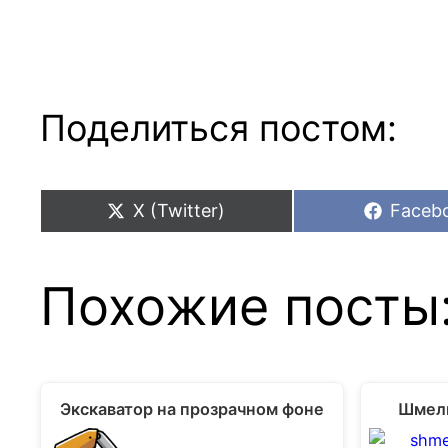
Поделиться постом:
Share
Share
X (Twitter)
Faceb
on
on
Похожие посты
Экскаватор на прозрачном фоне
Шмель