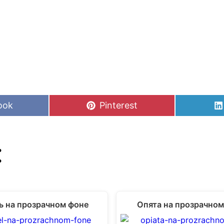
Share
ook
Pinterest
on
:
 на прозрачном фоне
Опята на прозрачно