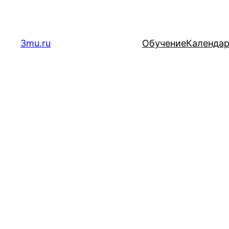
Перейти
к
содержимому
3mu.ru
Обучение
Календа