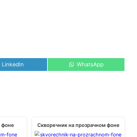
Share
Share
LinkedIn
WhatsApp
on
on
м фоне
Скворечник на прозрачном фоне