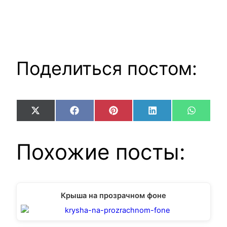
Поделиться постом:
Share
Share
Share
Share
Share
X
Facebook
Pinterest
LinkedIn
WhatsA
on
on
on
on
on
(Twitter)
Похожие посты:
Крыша на прозрачном фоне