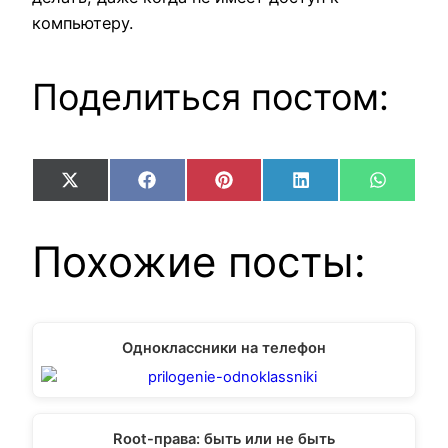
компьютеру.
Поделиться постом:
Share
Share
Share
Share
Share
X
Facebook
Pinterest
LinkedIn
WhatsA
on
on
on
on
on
(Twitter)
Похожие посты:
Одноклассники на телефон
Root-права: быть или не быть