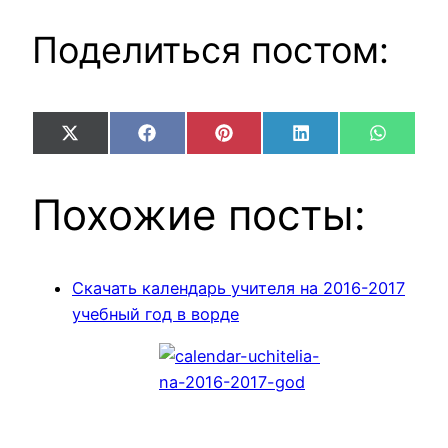
Поделиться постом:
Share
Share
Share
Share
Share
X
Facebook
Pinterest
LinkedIn
WhatsA
on
on
on
on
on
(Twitter)
Похожие посты:
Скачать календарь учителя на 2016-2017
учебный год в ворде