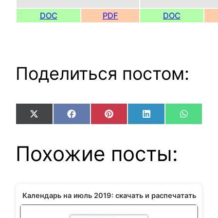
DOC
PDF
DOC
Поделиться постом:
Share
Share
Share
Share
Share
X
Facebook
Pinterest
LinkedIn
WhatsA
on
on
on
on
on
(Twitter)
Похожие посты:
Календарь на июль 2019: скачать и распечатать