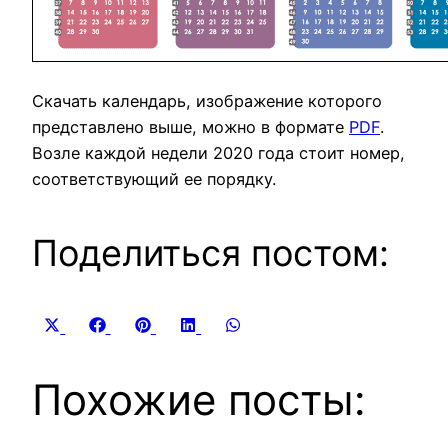
Скачать календарь, изображение которого
представлено выше, можно в формате
PDF
.
Возле каждой недели 2020 года стоит номер,
соответствующий ее порядку.
Поделиться постом:
Share
Share
Share
Share
Share
X
Facebook
Pinterest
LinkedIn
WhatsApp
on
on
on
on
on
(Twitter)
Похожие посты: